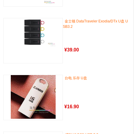
金士顿 DataTraveler Exodia/DTx U盘 U
SB3.2
¥
39.00
台电 乐存 U盘
¥
16.90