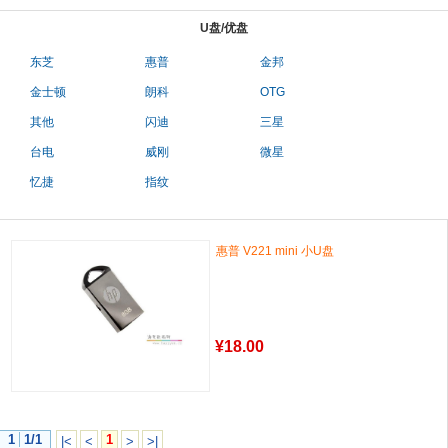
U盘/优盘
东芝
惠普
金邦
金士顿
朗科
OTG
其他
闪迪
三星
台电
威刚
微星
忆捷
指纹
惠普 V221 mini 小U盘
¥
18.00
1
1/1
1
|<
<
>
>|