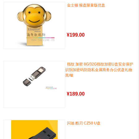
金士顿 猴盘限量版优盘
¥
199.00
指纹 加密 8G/32G指纹加密U盘安全保护
识别加密码防隐私金属商务办公优盘礼物
黑/银
¥
189.00
闪迪 酷刃 CZ50 U盘