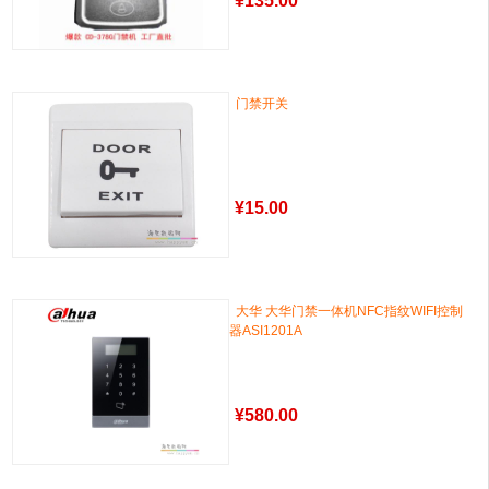
¥
135.00
门禁开关
¥
15.00
大华 大华门禁一体机NFC指纹WIFI控制
器ASI1201A
¥
580.00