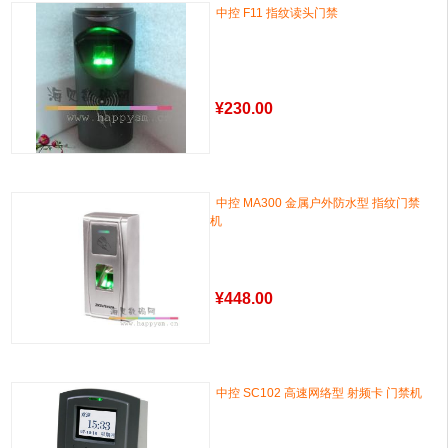
中控 F11 指纹读头门禁
¥
230.00
中控 MA300 金属户外防水型 指纹门禁
机
¥
448.00
中控 SC102 高速网络型 射频卡 门禁机