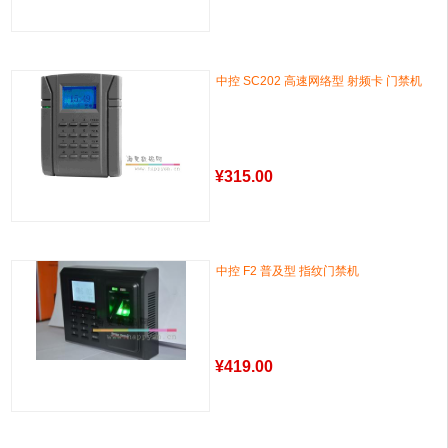
中控 SC202 高速网络型 射频卡 门禁机
¥
315.00
中控 F2 普及型 指纹门禁机
¥
419.00