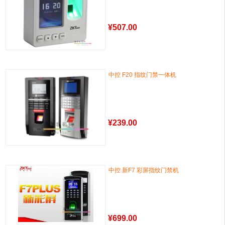
¥
507.00
中控 F20 指纹门禁一体机
¥
239.00
中控 新F7 彩屏指纹门禁机
¥
699.00