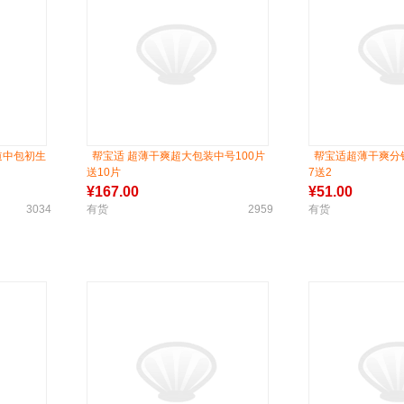
道中包初生
帮宝适 超薄干爽超大包装中号100片
帮宝适超薄干爽分
送10片
7送2
¥
167.00
¥
51.00
3034
有货
2959
有货