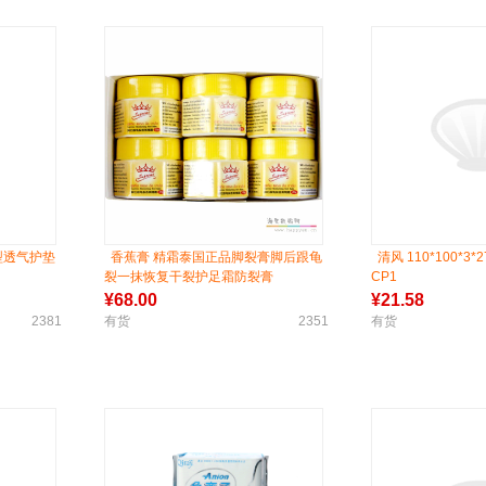
花型透气护垫
香蕉膏 精霜泰国正品脚裂膏脚后跟龟
清风 110*100*3*2
裂一抹恢复干裂护足霜防裂膏
CP1
¥
68.00
¥
21.58
2381
有货
2351
有货