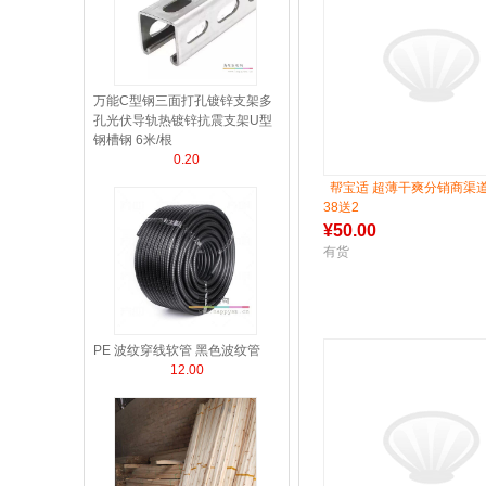
万能C型钢三面打孔镀锌支架多
孔光伏导轨热镀锌抗震支架U型
钢槽钢 6米/根
0.20
帮宝适 超薄干爽分销商渠
38送2
¥
50.00
有货
PE 波纹穿线软管 黑色波纹管
12.00