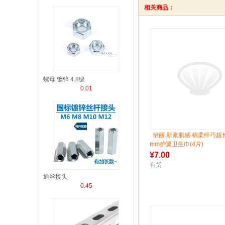
相关商品：
螺母 镀锌 4.8级
0.01
怡丽 新素肌感 棉柔纤巧超长
mm护翼卫生巾(4片)
¥
7.00
有货
通丝接头
0.45