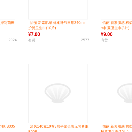
)抑制菌斑
怡丽 新素肌感 棉柔纤巧日用240mm
怡丽 新素肌感 棉柔
护翼卫生巾(10片)
m护翼卫生巾(8片)
¥
7.00
¥
9.00
2924
有货
2577
有货
纸 B335
清风140克10卷3层平纹长卷无芯卷纸
怡丽 新素肌感 棉
B00B
护翼卫生巾(10片)