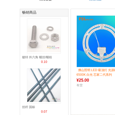
畅销商品
镀锌 外六角 螺丝/螺栓
0.10
佛山照明 LED 吸顶灯 光源
6500K 白光 芯家二代系列
¥
25.00
有货
丝杆 国标
0.07