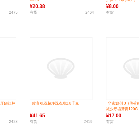
¥
20.38
¥
8.00
2475
有货
2464
有货
善牙龈红肿
碧浪 机洗超净洗衣粉2.8千克
华素愈创 3+(薄
减少牙垢牙膏120G
¥
41.65
¥
17.00
2428
有货
2419
有货