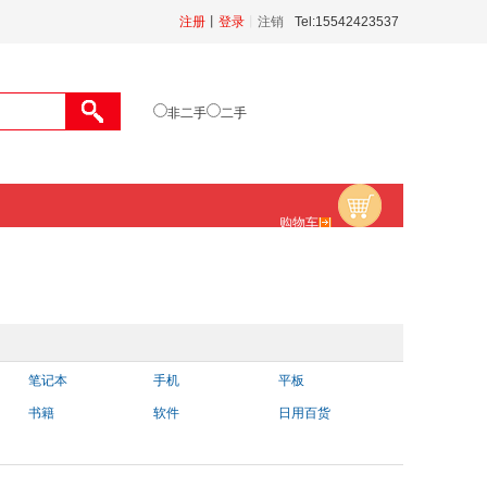
注册
丨
登录
丨
注销
Tel:15542423537
非二手
二手
购物车
笔记本
手机
平板
书籍
软件
日用百货