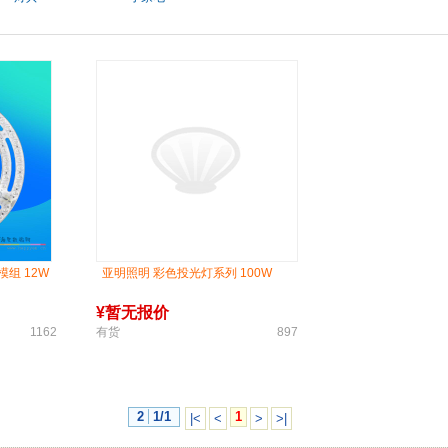
模组 12W
亚明照明 彩色投光灯系列 100W
¥
暂无报价
1162
有货
897
2
1/1
1
|<
<
>
>|