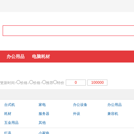
办公用品
电脑耗材
更新时间↑
价格↓
价格↑
推荐
特价
台式机
家电
办公设备
办公用品
耗材
服务器
外设
兼容机
五金用品
其他
灯具
小家电