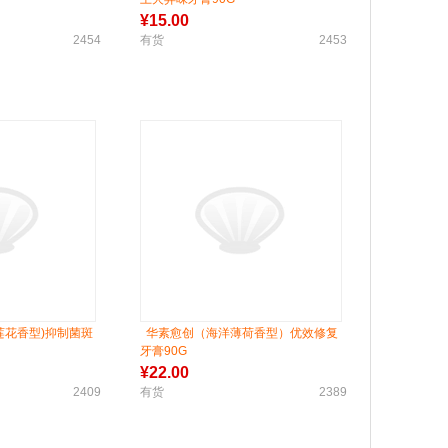
¥
15.00
2454
有货
2453
荷莲花香型)抑制菌斑
华素愈创（海洋薄荷香型）优效修复
牙膏90G
¥
22.00
2409
有货
2389