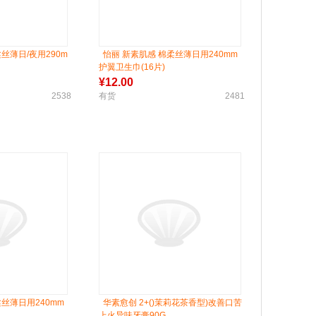
丝薄日/夜用290m
怡丽 新素肌感 棉柔丝薄日用240mm
护翼卫生巾(16片)
¥
12.00
2538
有货
2481
柔丝薄日用240mm
华素愈创 2+()茉莉花茶香型)改善口苦
上火异味牙膏90G