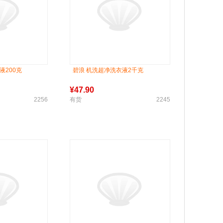
液200克
碧浪 机洗超净洗衣液2千克
¥
47.90
2256
有货
2245