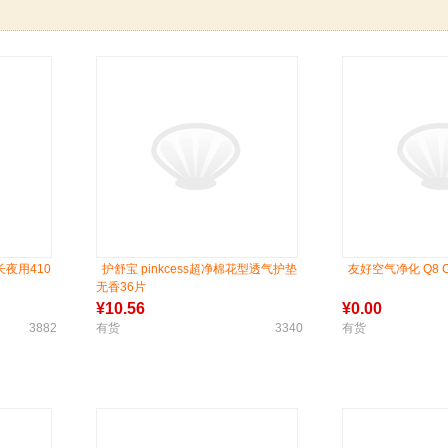
夜用410
护舒宝 pinkcess超净棉花型透气护垫
友好空气净化 Q8 CH
无香36片
¥
10.56
¥
0.00
3882
有货
3340
有货