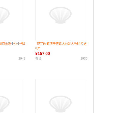
销商渠道中包中号2
帮宝适 超薄干爽超大包装大号84片送
8片
¥
157.00
2942
有货
2935