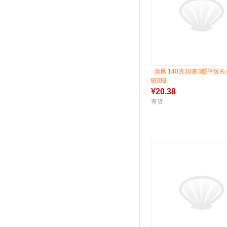
清风 140克10卷3层平纹
B00B
¥
20.38
有货