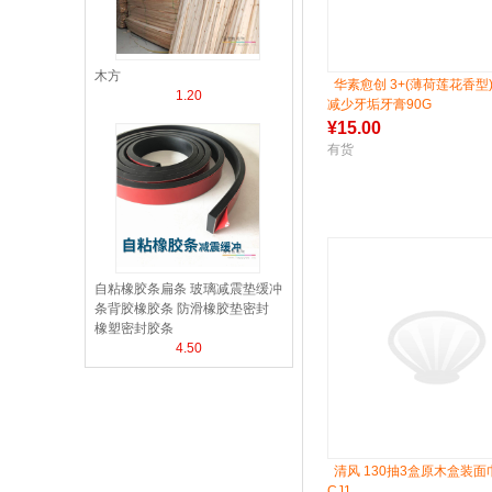
木方
华素愈创 3+(薄荷莲花香型
1.20
减少牙垢牙膏90G
¥
15.00
有货
自粘橡胶条扁条 玻璃减震垫缓冲
条背胶橡胶条 防滑橡胶垫密封
橡塑密封胶条
4.50
清风 130抽3盒原木盒装面巾
CJ1