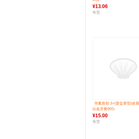
¥
13.06
有货
华素愈创 3+(姜盐香型)改
出血牙膏90G
¥
15.00
有货