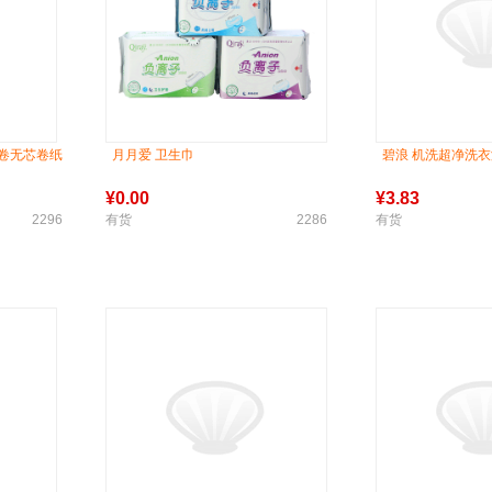
长卷无芯卷纸
月月爱 卫生巾
碧浪 机洗超净洗衣
¥
0.00
¥
3.83
2296
有货
2286
有货