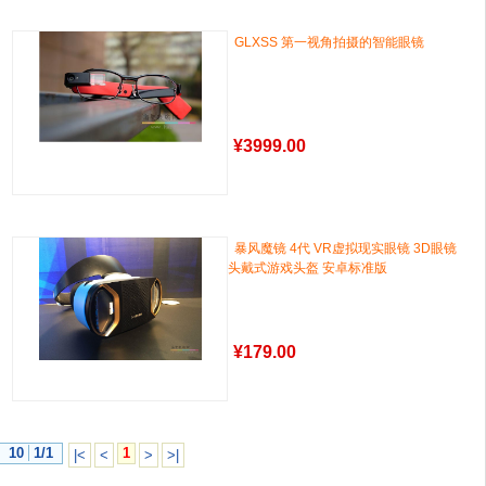
GLXSS 第一视角拍摄的智能眼镜
¥
3999.00
暴风魔镜 4代 VR虚拟现实眼镜 3D眼镜
头戴式游戏头盔 安卓标准版
¥
179.00
10
1/1
1
|<
<
>
>|