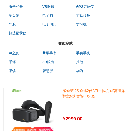
电子相册
VR眼镜
GPS定位仪
翻页笔
电子狗
车载设备
导航
电子词典
学习机
执法记录仪
智能穿戴
AI全息
苹果手表
手腕手表
手环
3D眼镜
其他
眼镜
智慧屏
华为
爱奇艺 2S 奇遇2代 VR一体机 4K高清屏
体感游戏 智能3D头盔
¥
2999.00