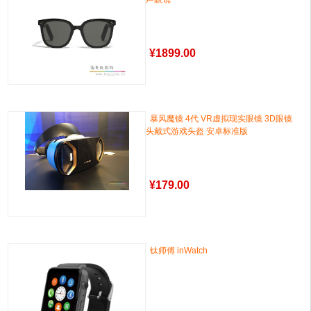
¥
1899.00
暴风魔镜 4代 VR虚拟现实眼镜 3D眼镜
头戴式游戏头盔 安卓标准版
¥
179.00
钛师傅 inWatch