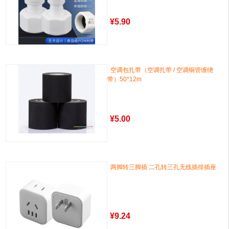
¥
5.90
空调包扎带（空调扎带 / 空调铜管缠绕
带）50*12m
¥
5.00
两脚转三脚插 二孔转三孔无线插排插座
¥
9.24