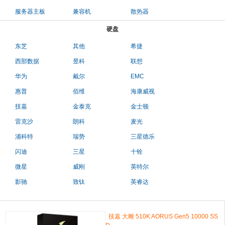
服务器主板
兼容机
散热器
硬盘
东芝
其他
希捷
西部数据
昱科
联想
华为
戴尔
EMC
惠普
佰维
海康威视
技嘉
金泰克
金士顿
雷克沙
朗科
麦光
浦科特
瑞势
三星德乐
闪迪
三星
十铨
微星
威刚
英特尔
影驰
致钛
英睿达
技嘉 大雕 510K AORUS Gen5 10000 SS