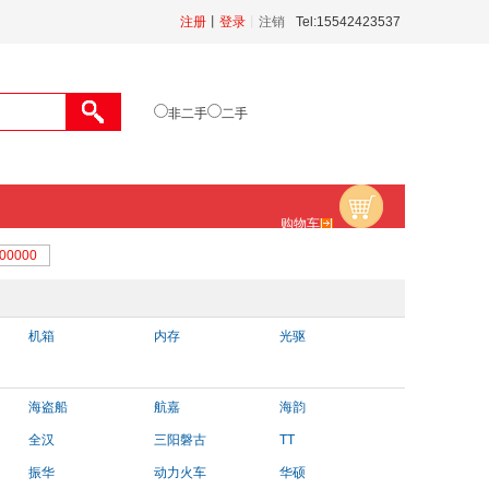
注册
丨
登录
丨
注销
Tel:15542423537
非二手
二手
购物车
机箱
内存
光驱
海盗船
航嘉
海韵
全汉
三阳磐古
TT
振华
动力火车
华硕