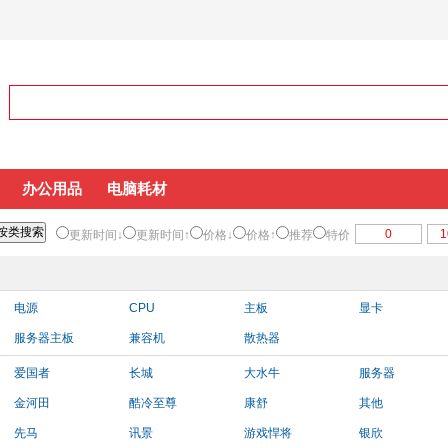
办公用品
电脑耗材
更新时间↓
更新时间↑
价格↓
价格↑
推荐
特价
电源
CPU
主板
显卡
服务器主板
兼容机
散热器
爱国者
长城
大水牛
服务器
金河田
酷冷至尊
康舒
其他
先马
讯景
游戏悍将
银欣