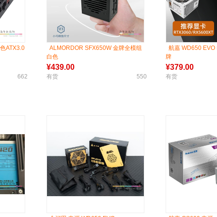
色ATX3.0
ALMORDOR SFX650W 金牌全模组
航嘉 WD650 EVO
白色
牌
¥
439.00
¥
379.00
662
有货
550
有货