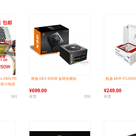
s 260s PC
骨伽 GEX 650W 金牌全模组
航嘉 MVP P1200
脑主机小电源
¥
699.00
¥
249.00
581
有货
558
有货