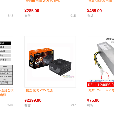
金河田 电源 WD650 EVO
航嘉 GS600 电源
¥
285.00
¥
459.00
848
有货
915
有货
50W金牌全模
技嘉 魔鹰 PG5 电源
戴尔 L240ES-00
机电源
¥
2299.00
¥
75.00
2485
有货
737
有货