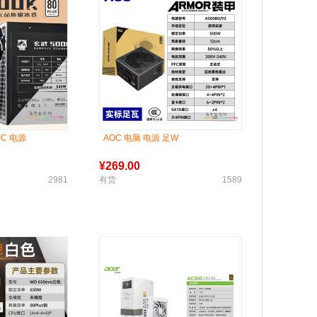
PC 电源
AOC 电脑 电源 足W
¥
269.00
2981
有货
1589