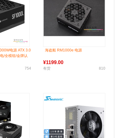
000W电源 ATX 3.0
海盗船 RM1000e 电源
n供电/全模组/金牌认
¥
1199.00
754
有货
810