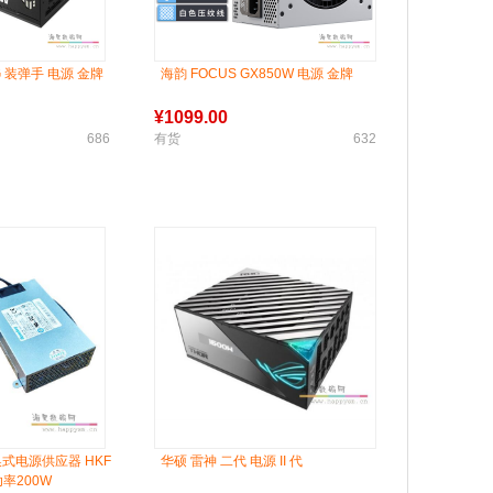
NG 装弹手 电源 金牌
海韵 FOCUS GX850W 电源 金牌
¥
1099.00
686
有货
632
换式电源供应器 HKF
华硕 雷神 二代 电源 II 代
功率200W