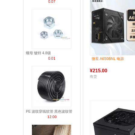
0.07
螺母 镀锌 4.8级
0.01
微星 A650BNL 电源
¥
215.00
有货
PE 波纹穿线软管 黑色波纹管
12.00