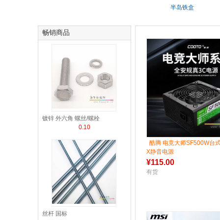
半岛铁盒
畅销商品
镀锌 外六角 螺丝/螺栓
0.10
酷腾 电竞大师SF500W台
X静音电源
¥
115.00
有货
丝杆 国标