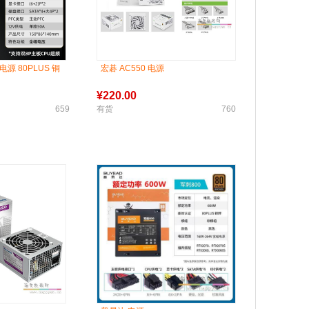
 电源 80PLUS 铜
宏碁 AC550 电源
¥
220.00
659
有货
760