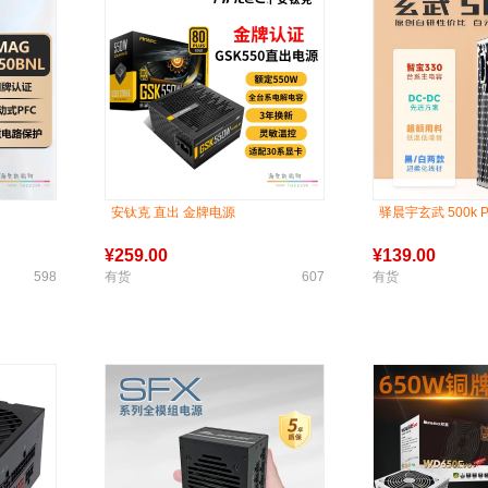
安钛克 直出 金牌电源
驿晨宇玄武 500k 
¥
259.00
¥
139.00
598
有货
607
有货