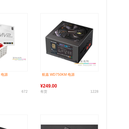
X 电源
航嘉 WD750KM 电源
¥
249.00
672
有货
1228