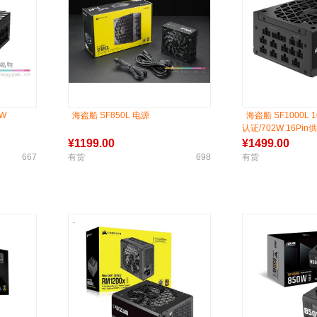
0W
海盗船 SF850L 电源
海盗船 SF1000L 1
认证/702W 16Pi
证/低噪音
¥
1199.00
¥
1499.00
667
有货
698
有货