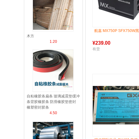
航嘉 MX750P SFX750W黑
木方
1.20
¥
239.00
有货
自粘橡胶条扁条 玻璃减震垫缓冲
条背胶橡胶条 防滑橡胶垫密封
橡塑密封胶条
4.50