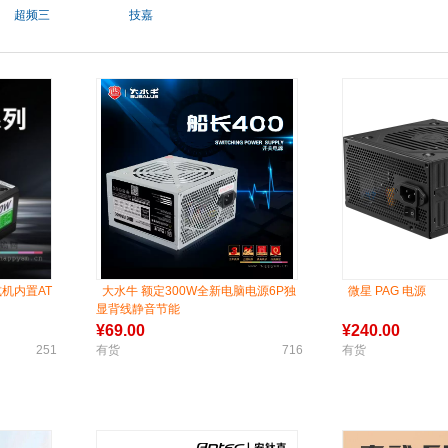
超频三
技嘉
式机内置AT
大水牛 额定300W全新电脑电源6P独
微星 PAG 电源
显背线静音节能
¥
69.00
¥
240.00
251
有货
716
有货