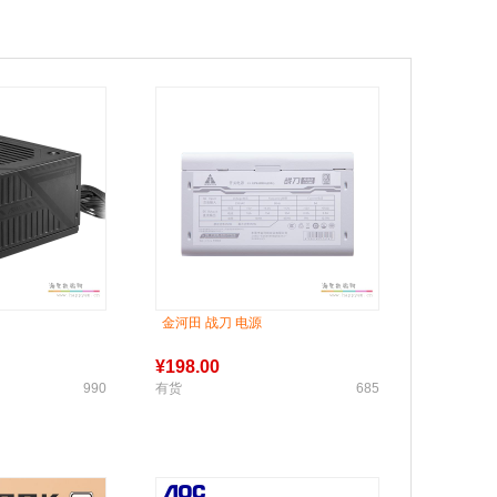
金河田 战刀 电源
¥
198.00
990
有货
685