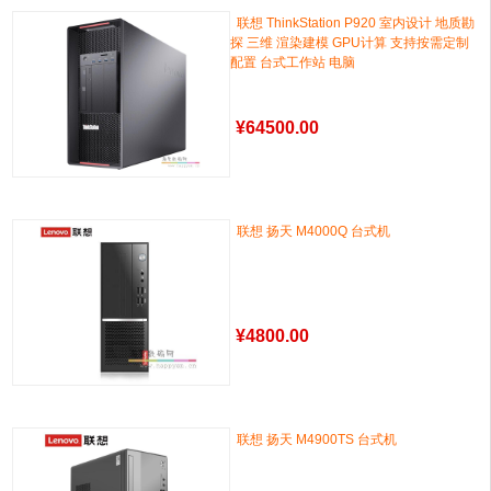
联想 ThinkStation P920 室内设计 地质勘
探 三维 渲染建模 GPU计算 支持按需定制
配置 台式工作站 电脑
¥
64500.00
联想 扬天 M4000Q 台式机
¥
4800.00
联想 扬天 M4900TS 台式机