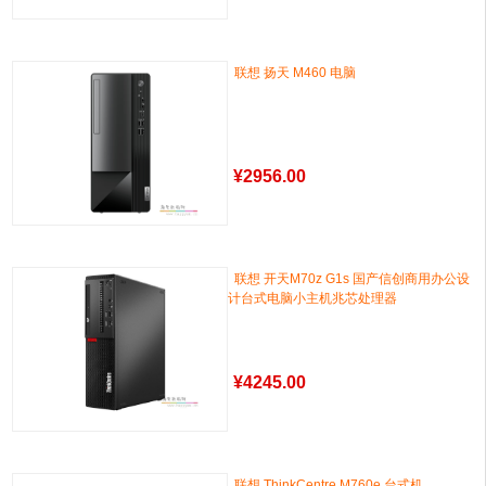
联想 扬天 M460 电脑
¥
2956.00
联想 开天M70z G1s 国产信创商用办公设
计台式电脑小主机兆芯处理器
¥
4245.00
联想 ThinkCentre M760e 台式机