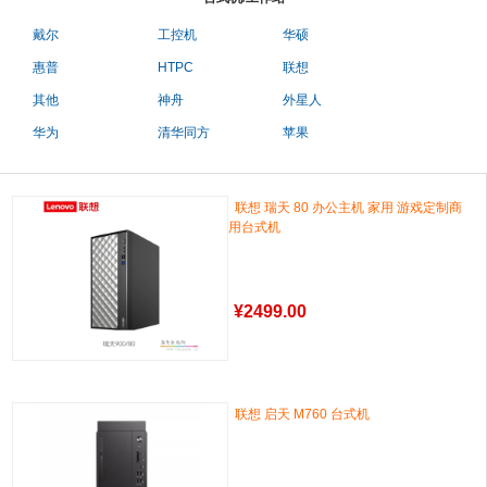
戴尔
工控机
华硕
惠普
HTPC
联想
其他
神舟
外星人
华为
清华同方
苹果
联想 瑞天 80 办公主机 家用 游戏定制商
用台式机
¥
2499.00
联想 启天 M760 台式机