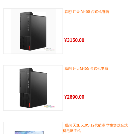
联想 启天 M450 台式机电脑
¥
3150.00
联想 启天M455 台式机电脑
¥
2690.00
联想 天逸 510S 12代酷睿 学生游戏台式
机电脑主机