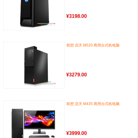
¥
3198.00
联想 启天 M520 商用台式机电脑
¥
3279.00
联想 启天 M435 商用台式机电脑
¥
3999.00