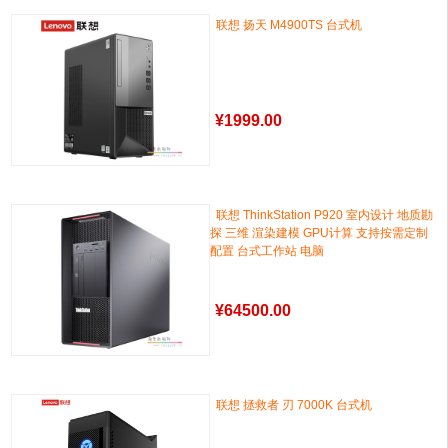
联想 扬天 M4900TS 台式机
¥
1999.00
联想 ThinkStation P920 室内设计 地质勘
探 三维 渲染建模 GPU计算 支持按需定制
配置 台式工作站 电脑
¥
64500.00
联想 拯救者 刃 7000K 台式机