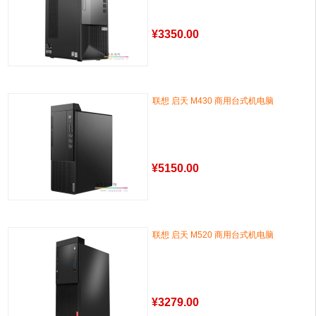
¥
3350.00
联想 启天 M430 商用台式机电脑
¥
5150.00
联想 启天 M520 商用台式机电脑
¥
3279.00