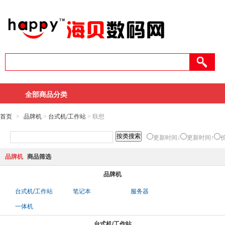
全部商品分类
首页
>
品牌机
>
台式机/工作站
> 联想
更新时间↓
更新时间↑
品牌机
商品筛选
品牌机
台式机/工作站
笔记本
服务器
一体机
台式机/工作站