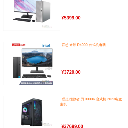
¥
5399.00
联想 来酷 D4000 台式机电脑
¥
3729.00
联想 拯救者 刃 9000K 台式机 2023电竞
主机
¥
37699.00