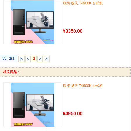
联想 扬天 T4900K 台式机
¥
3350.00
59
1/1
1
|<
<
>
>|
相关商品：
联想 扬天 T4900K 台式机
¥
4950.00