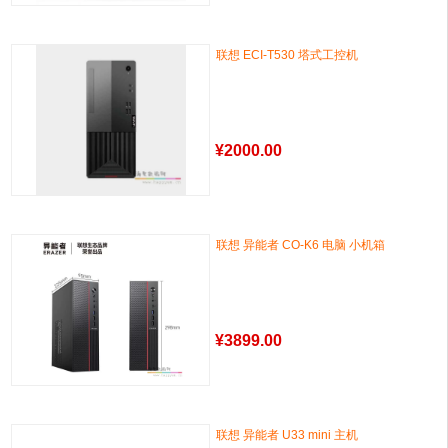
联想 ECI-T530 塔式工控机
¥
2000.00
联想 异能者 CO-K6 电脑 小机箱
¥
3899.00
联想 异能者 U33 mini 主机