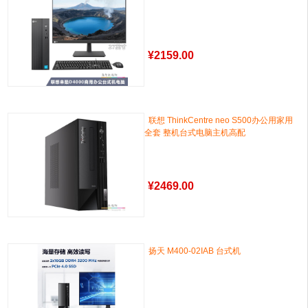
¥
2159.00
联想 ThinkCentre neo S500办公用家用
全套 整机台式电脑主机高配
¥
2469.00
扬天 M400-02IAB 台式机