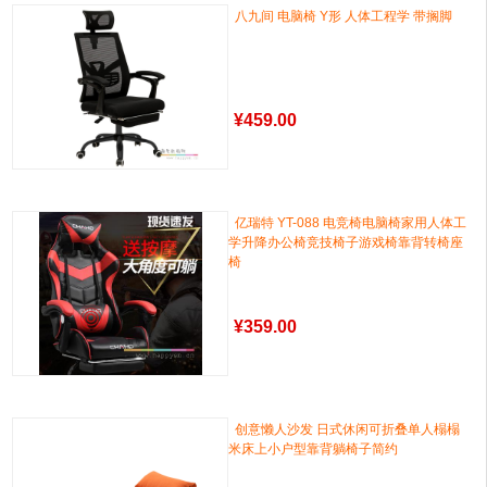
八九间 电脑椅 Y形 人体工程学 带搁脚
¥
459.00
亿瑞特 YT-088 电竞椅电脑椅家用人体工
学升降办公椅竞技椅子游戏椅靠背转椅座
椅
¥
359.00
创意懒人沙发 日式休闲可折叠单人榻榻
米床上小户型靠背躺椅子简约