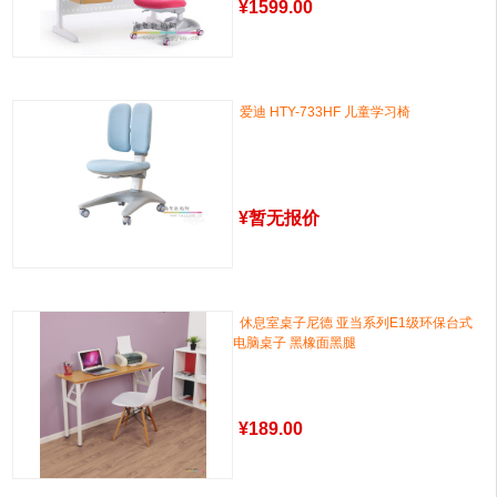
¥
1599.00
爱迪 HTY-733HF 儿童学习椅
¥
暂无报价
休息室桌子尼德 亚当系列E1级环保台式
电脑桌子 黑橡面黑腿
¥
189.00