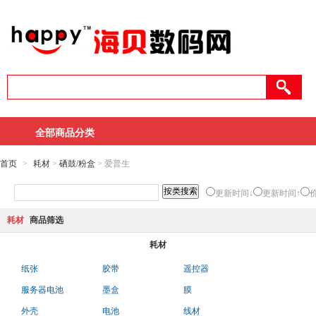
全部商品分类
首页
>
耗材
>
硒鼓/粉盒
> 爱普生
更新时间↓
更新时间↑
耗材
商品筛选
耗材
纸张
胶带
遥控器
服务器电池
墨盒
膜
外壳
电池
线材