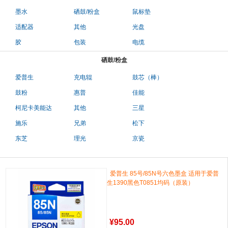
墨水
硒鼓/粉盒
鼠标垫
适配器
其他
光盘
胶
包装
电缆
硒鼓/粉盒
爱普生
充电辊
鼓芯（棒）
鼓粉
惠普
佳能
柯尼卡美能达
其他
三星
施乐
兄弟
松下
东芝
理光
京瓷
爱普生 85号/85N号六色墨盒 适用于爱普
生1390黑色T0851均码（原装）
¥
95.00