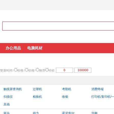
办公用品
电脑耗材
更新时间↑
价格↓
价格↑
推荐
特价
触摸屏查询机
过塑机
考勤机
消费终端
扫描仪
检验机
收银
打印机/复印机/
其他
斑马
得力
霍尼韦尔
浩顺