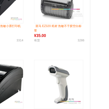
XIV 热敏小票打印机
斑马 EZ320 耗材 热敏不干胶空白标
签
¥
35.00
3314
有货
3286