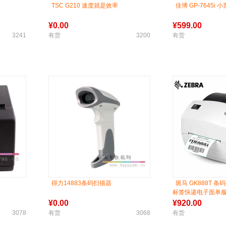
TSC G210 速度就是效率
佳博 GP-7645i
¥
0.00
¥
599.00
3241
有货
3200
有货
得力14883条码扫描器
斑马 GK888T 
标签快递电子面单
¥
0.00
¥
920.00
3078
有货
3068
有货