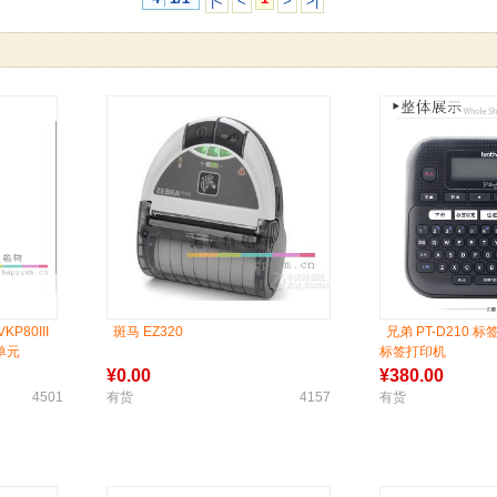
|<
<
>
>|
KP80III
斑马 EZ320
兄弟 PT-D210
单元
标签打印机
¥
0.00
¥
380.00
4501
有货
4157
有货