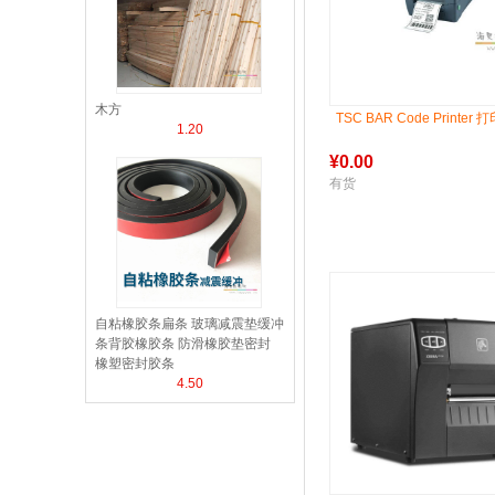
木方
TSC BAR Code Printer 
1.20
¥
0.00
有货
自粘橡胶条扁条 玻璃减震垫缓冲
条背胶橡胶条 防滑橡胶垫密封
橡塑密封胶条
4.50