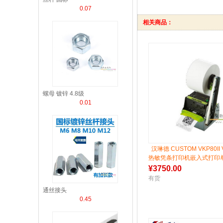
0.07
相关商品：
螺母 镀锌 4.8级
0.01
汉琳德 CUSTOM VKP80II V
热敏凭条打印机嵌入式打印
¥
3750.00
有货
通丝接头
0.45