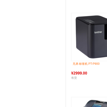
兄弟 标签机 PT-P900
¥
2999.00
有货