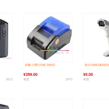
浩顺 小票打印机 58902
得力14882条码扫
¥
399.00
¥
0.00
3012
有货
2973
有货