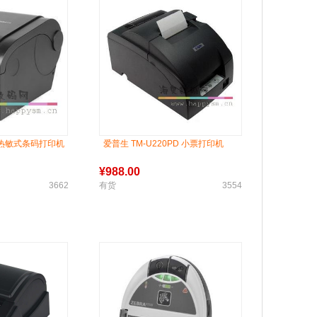
TN 热敏式条码打印机
爱普生 TM-U220PD 小票打印机
¥
988.00
3662
有货
3554