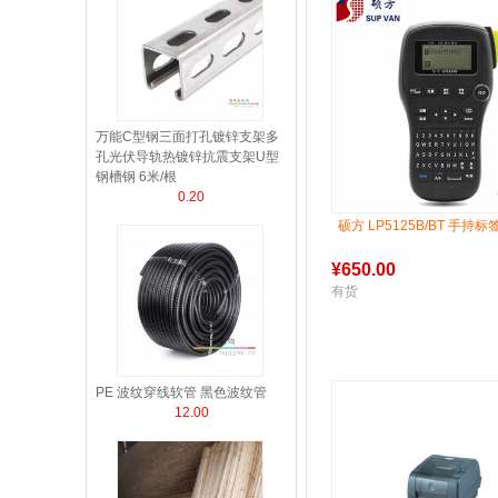
万能C型钢三面打孔镀锌支架多
孔光伏导轨热镀锌抗震支架U型
钢槽钢 6米/根
0.20
硕方 LP5125B/BT 手持
¥
650.00
有货
PE 波纹穿线软管 黑色波纹管
12.00