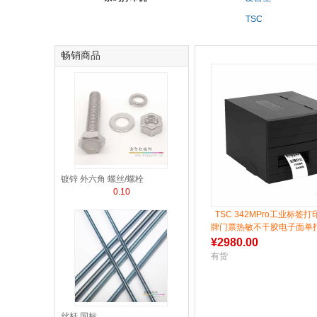
TSC
畅销商品
镀锌 外六角 螺丝/螺栓
0.10
TSC 342MPro工业标签
牌门票热敏不干胶电子面单
纸铜版纸固定资产条码打印
¥
2980.00
有货
丝杆 国标