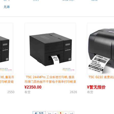
兄弟
打印机 服装吊
TSC 244MPro 工业标签打印机 服装
TSC G210 速度
打印机亚银
吊牌门票热敏不干胶电子面单打印机亚
机
银纸铜版纸固定资产条码打印机
¥
2350.00
¥
暂无报价
2550
有货
2626
有货
4
1/1
1