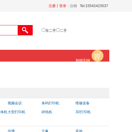
注册
丨
登录
丨
注销
Tel:15542423537
非二手
二手
购物车
视频会议
条码打印机
维修设备
一体机
大型打印机
碎纸机
3D打印机
佳博
立象
其他