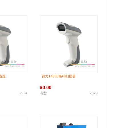
描器
得力14880条码扫描器
¥
0.00
2924
有货
2829