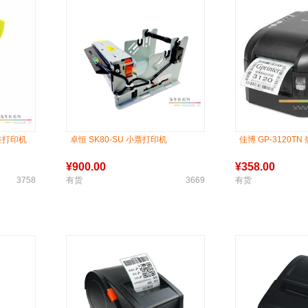
标签打印机
卓恒 SK80-SU 小票打印机
佳博 GP-3120
¥
900.00
¥
358.00
3758
有货
3669
有货