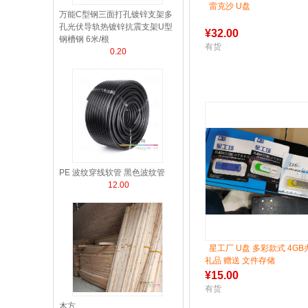
雷克沙 U盘
万能C型钢三面打孔镀锌支架多
孔光伏导轨热镀锌抗震支架U型
¥
32.00
钢槽钢 6米/根
有货
0.20
PE 波纹穿线软管 黑色波纹管
12.00
星工厂 U盘 多彩款式 4GB
礼品 赠送 文件存储
¥
15.00
有货
木方