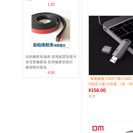
1.20
自粘橡胶条扁条 玻璃减震垫缓冲
条背胶橡胶条 防滑橡胶垫密封
橡塑密封胶条
4.50
海康威视 X306刀锋 USB3
D固态 U盘 闪存盘 （读：560
写：420MB/S）
¥
156.00
有货