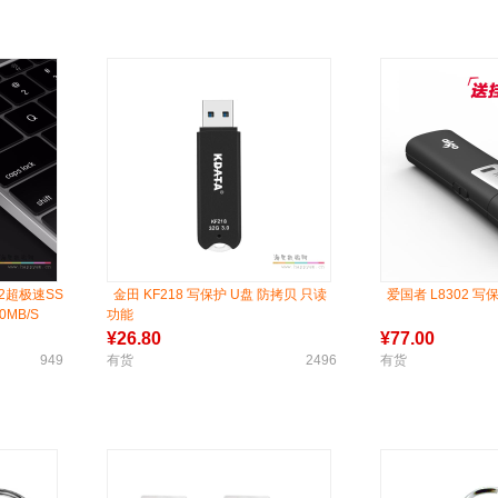
.2超极速SS
金田 KF218 写保护 U盘 防拷贝 只读
爱国者 L8302 写保
MB/S
功能
¥
26.80
¥
77.00
949
有货
2496
有货