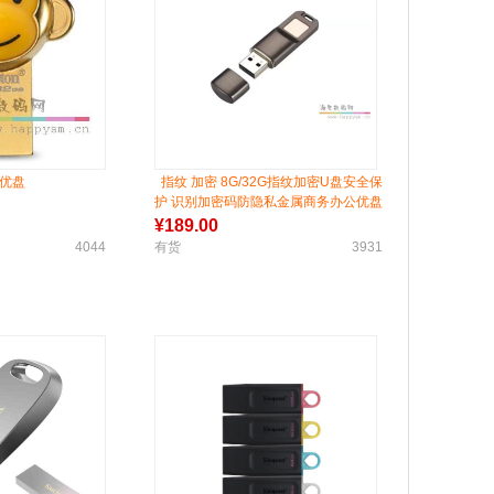
版优盘
指纹 加密 8G/32G指纹加密U盘安全保
护 识别加密码防隐私金属商务办公优盘
礼物 黑/银
¥
189.00
4044
有货
3931