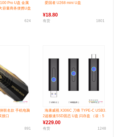
U100 Pro U盘 金属
爱国者 U268 mini U盘
速大容量商务便携U盘
取速度高达 400m/s
¥
18.80
624
有货
1801
侠联名款 手机电脑
海康威视 X306C 刀锋 TYPE-C USB3.
-c双接口
2超极速SSD固态 U盘 闪存盘 （读：5
60MB/S 写：420MB/S）
¥
229.00
891
有货
1248