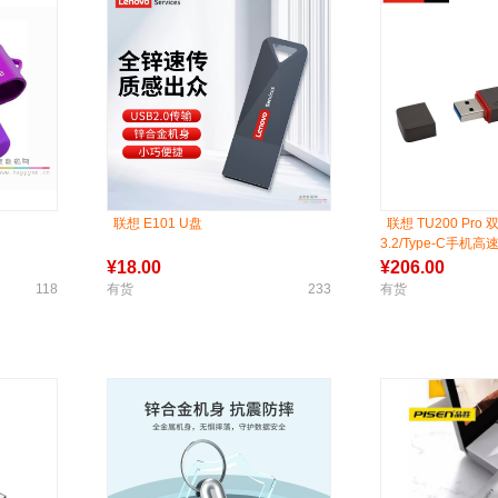
联想 E101 U盘
联想 TU200 Pr
3.2/Type-C手机
hinkPlus
¥
18.00
¥
206.00
118
有货
233
有货