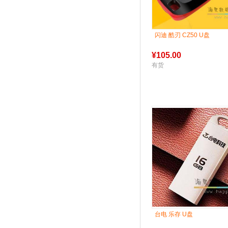
闪迪 酷刃 CZ50 U盘
¥
105.00
有货
台电 乐存 U盘