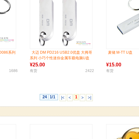
D086系列
大迈 DM PD216 USB2.0优盘 大拇哥
麦储 M-TT U盘
系列 小巧个性迷你金属车载电脑U盘
¥
25.00
¥
15.00
1686
有货
2422
有货
24
1/1
1
|<
<
>
>|