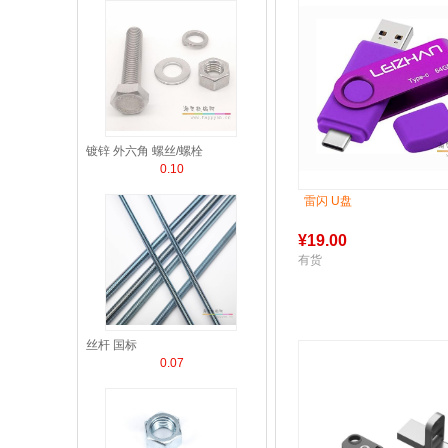
镀锌 外六角 螺丝/螺栓
0.10
雷闪 U盘
¥
19.00
有货
丝杆 国标
0.07