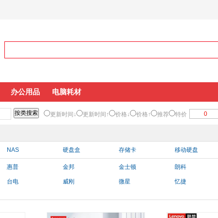
办公用品
电脑耗材
更新时间↓
更新时间↑
价格↓
价格↑
推荐
特价
NAS
硬盘盒
存储卡
移动硬盘
惠普
金邦
金士顿
朗科
台电
威刚
微星
忆捷