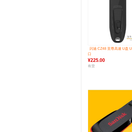
闪迪 CZ48 至尊高速 U盘 US
口
¥
225.00
有货