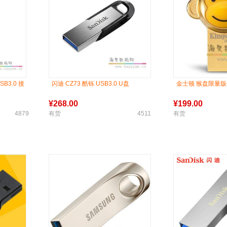
B3.0 接
闪迪 CZ73 酷铄 USB3.0 U盘
金士顿 猴盘限量
¥
268.00
¥
199.00
4879
有货
4511
有货