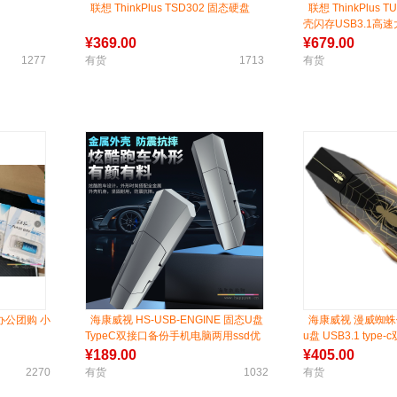
联想 ThinkPlus TSD302 固态硬盘
联想 ThinkPlus T
壳闪存USB3.1高
W:430m/s 连续读
¥
369.00
¥
679.00
1277
有货
1713
有货
办公团购 小
海康威视 HS-USB-ENGINE 固态U盘
海康威视 漫威蜘蛛
TypeC双接口备份手机电脑两用ssd优
u盘 USB3.1 type
盘黑色 USB 3.1
¥
189.00
¥
405.00
2270
有货
1032
有货