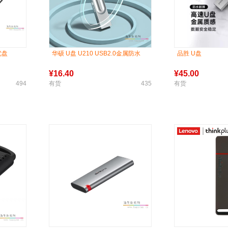
优盘
华硕 U盘 U210 USB2.0金属防水
品胜 U盘
¥
16.40
¥
45.00
494
有货
435
有货