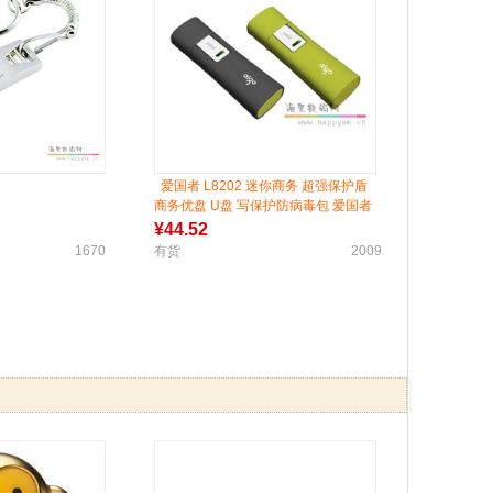
爱国者 L8202 迷你商务 超强保护盾
商务优盘 U盘 写保护防病毒包 爱国者
商务优盘 USB2.0
¥
44.52
1670
有货
2009