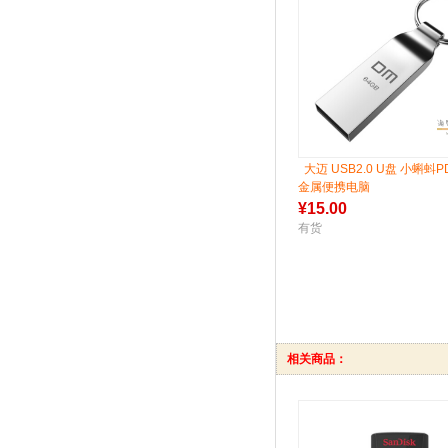
大迈 USB2.0 U盘 小蝌蚪P
金属便携电脑
¥
15.00
有货
相关商品：