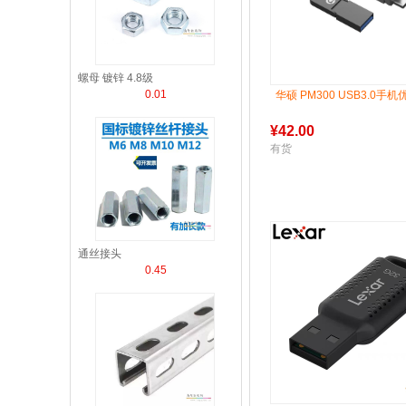
螺母 镀锌 4.8级
0.01
华硕 PM300 USB3.0手机
¥
42.00
有货
通丝接头
0.45