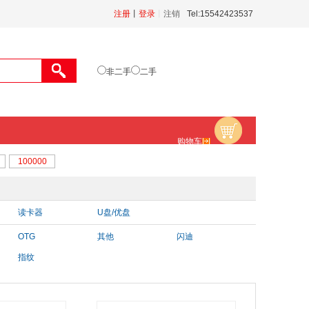
注册
丨
登录
丨
注销
Tel:15542423537
非二手
二手
购物车
读卡器
U盘/优盘
OTG
其他
闪迪
指纹