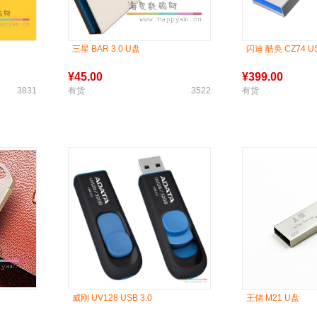
三星 BAR 3.0 U盘
闪迪 酷奂 CZ74 US
¥
45.00
¥
399.00
3831
有货
3522
有货
威刚 UV128 USB 3.0
王储 M21 U盘