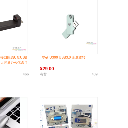
o 双接口固态U盘USB
华硕 U300 USB3.0 金属旋转
高速大容量办公优盘 T
¥
29.00
466
有货
439