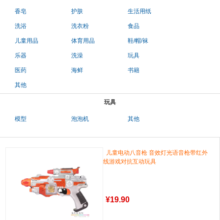
香皂
护肤
生活用纸
洗浴
洗衣粉
食品
儿童用品
体育用品
鞋/帽/袜
乐器
洗澡
玩具
医药
海鲜
书籍
其他
玩具
模型
泡泡机
其他
儿童电动八音枪 音效灯光语音枪带红外
线游戏对抗互动玩具
¥
19.90