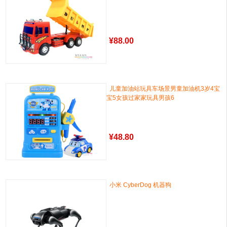
¥
88.00
儿童加油站玩具车场景男童加油机3岁4宝
宝5女孩过家家玩具男孩6
¥
48.80
小米 CyberDog 机器狗