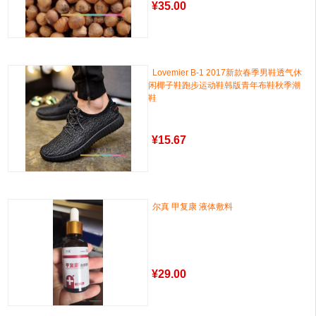
¥
35.00
Lovemier B-1 2017新款春季男鞋透气休
闲椰子鞋跑步运动鞋韩版青年布鞋秋季潮
鞋
¥
15.67
尔真 甲复康 液体敷料
¥
29.00