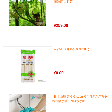
刺嫩芽 山野菜
¥
259.00
金沙河 原味鸡蛋挂面 900g
¥
0.00
日本山崎 康多多 susu 擦手球尼尔可爱悬
挂式擦手巾加厚吸水手帕