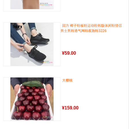
回力 椰子鞋板鞋运动鞋韩版休闲鞋情侣
男士男鞋透气网鞋夜跑鞋3226
¥
59.00
大樱桃
¥
159.00