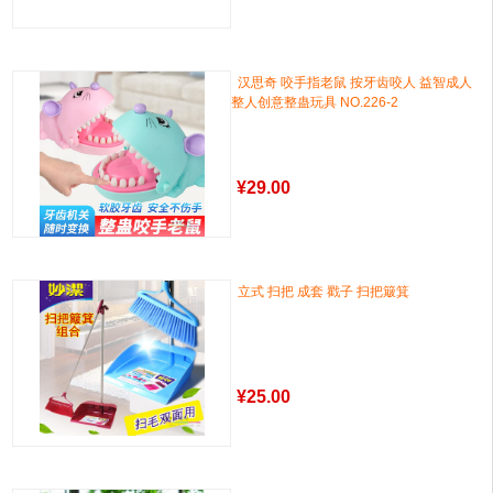
汉思奇 咬手指老鼠 按牙齿咬人 益智成人
整人创意整蛊玩具 NO.226-2
¥
29.00
立式 扫把 成套 戳子 扫把簸箕
¥
25.00