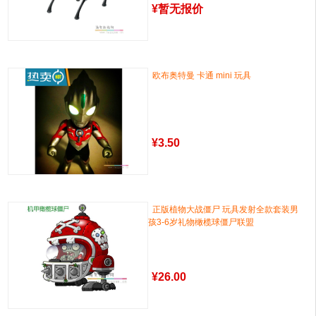
¥
暂无报价
欧布奥特曼 卡通 mini 玩具
¥
3.50
正版植物大战僵尸 玩具发射全款套装男
孩3-6岁礼物橄榄球僵尸联盟
¥
26.00