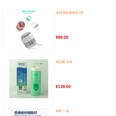
友好净控 除味盒 Q8
¥
99.00
哈尔斯 水杯
¥
139.00
杯托 一袋