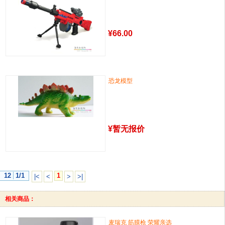
¥
66.00
恐龙模型
¥
暂无报价
12
1/1
1
|<
<
>
>|
相关商品：
麦瑞克 筋膜枪 荣耀亲选