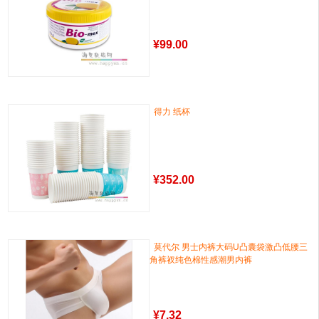
¥
99.00
得力 纸杯
¥
352.00
莫代尔 男士内裤大码U凸囊袋激凸低腰三
角裤衩纯色棉性感潮男内裤
¥
7.32