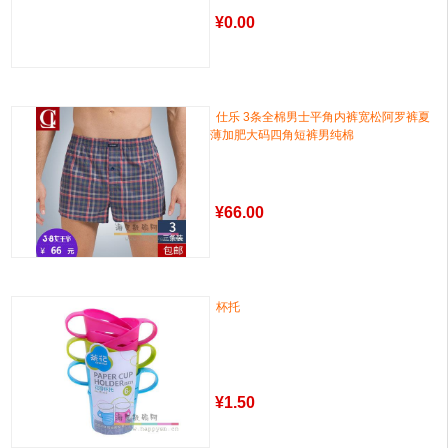
¥
0.00
仕乐 3条全棉男士平角内裤宽松阿罗裤夏
薄加肥大码四角短裤男纯棉
¥
66.00
杯托
¥
1.50