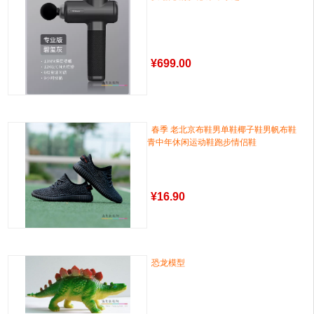
¥
699.00
春季 老北京布鞋男单鞋椰子鞋男帆布鞋
青中年休闲运动鞋跑步情侣鞋
¥
16.90
恐龙模型