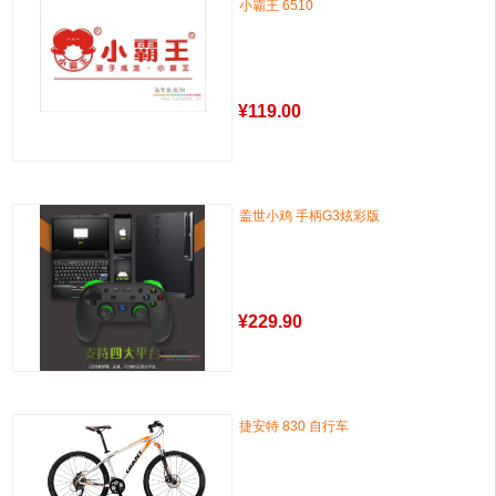
小霸王 6510
¥
119.00
盖世小鸡 手柄G3炫彩版
¥
229.90
捷安特 830 自行车