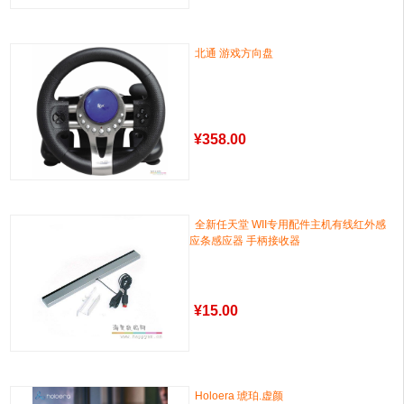
北通 游戏方向盘
¥
358.00
全新任天堂 WII专用配件主机有线红外感
应条感应器 手柄接收器
¥
15.00
Holoera 琥珀.虚颜