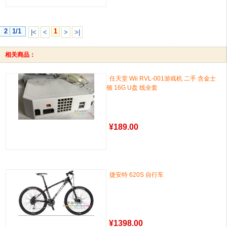
2
1/1
1
|<
<
>
>|
相关商品：
任天堂 Wii RVL-001游戏机 二手 含金士
顿 16G U盘 线全套
¥
189.00
捷安特 620S 自行车
¥
1398.00