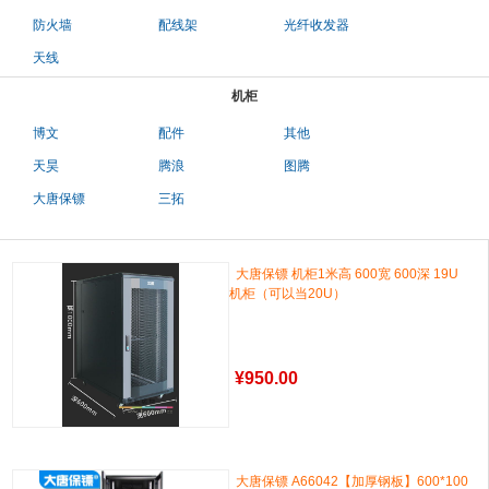
防火墙
配线架
光纤收发器
天线
机柜
博文
配件
其他
天昊
腾浪
图腾
大唐保镖
三拓
大唐保镖 机柜1米高 600宽 600深 19U
机柜（可以当20U）
¥
950.00
大唐保镖 A66042【加厚钢板】600*100