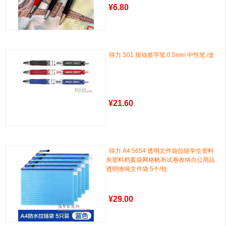
¥
6.80
得力 S01 按动签字笔 0.5mm 中性笔 /盒
¥
21.60
得力 A4 5654 透明文件袋拉链学生资料
夹塑料档案袋网格帆布试卷收纳办公用品
透明缠绳文件袋 5个/包
¥
29.00