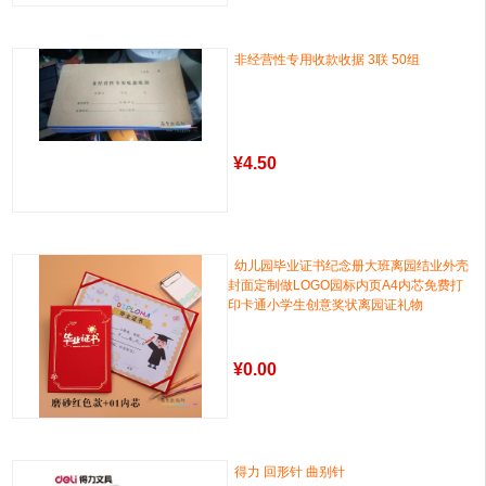
非经营性专用收款收据 3联 50组
¥
4.50
幼儿园毕业证书纪念册大班离园结业外壳
封面定制做LOGO园标内页A4内芯免费打
印卡通小学生创意奖状离园证礼物
¥
0.00
得力 回形针 曲别针