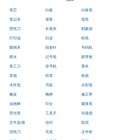
笔芯
白板
白板笔
笔记本
便签
笔筒
壁纸刀
长尾夹
档案袋
打印油
封皮
粉笔
图画本
回形针
号码机
胶水
记号笔
胶带座
美工刀
排号机
票夹
其他
铅笔
收据
水性笔
书架
水彩笔
橡皮
胸牌
修正带
油画棒
印台
圆珠笔
荧光笔
工具尺
垃圾袋
文件盒/座
信封
彩泥
切纸刀
毛笔
文件柜