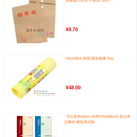
档案袋 180克 牛皮纸 1820
¥
0.70
GlueStick 韩国 固体胶棒 35g
¥
48.00
万仕龙MasIino A5/B5 NoteBook 笔记本
记事本 硬纸壳封面