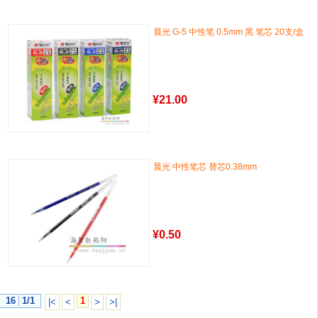
晨光 G-5 中性笔 0.5mm 黑 笔芯 20支/盒
¥
21.00
晨光 中性笔芯 替芯0.38mm
¥
0.50
16
1/1
1
|<
<
>
>|