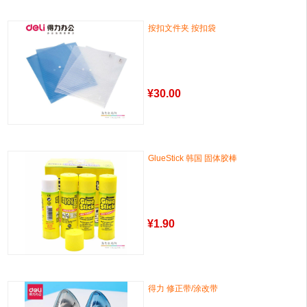
按扣文件夹 按扣袋
¥
30.00
GlueStick 韩国 固体胶棒
¥
1.90
得力 修正带/涂改带