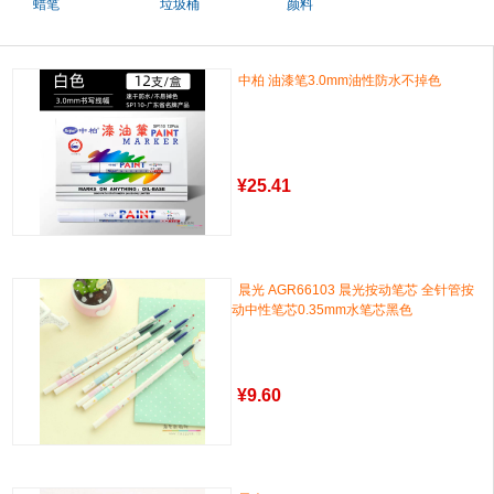
蜡笔
垃圾桶
颜料
中柏 油漆笔3.0mm油性防水不掉色
¥
25.41
晨光 AGR66103 晨光按动笔芯 全针管按
动中性笔芯0.35mm水笔芯黑色
¥
9.60