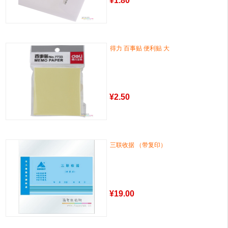
¥
1.80
得力 百事贴 便利贴 大
¥
2.50
三联收据 （带复印）
¥
19.00