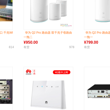
网口 千兆WI
华为 Q2 Pro 路由器 双千兆子母路由
华为 Q2 Pro 
一拖二
一拖一
¥
950.00
¥
799.00
814
有货
978
有货