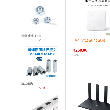
螺母 镀锌 4.8级
0.01
华为 移动路由 2 路由器
¥
269.00
有货
通丝接头
0.45