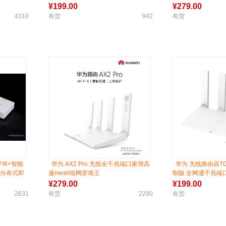
¥
199.00
¥
279.00
4310
有货
942
有货
i6+智能
华为 AX2 Pro 无线全千兆端口家用高
华为 无线路由器TC
计分布式即
速mesh组网穿墙王
制版 全网通千兆端口
穿墙王mesh大功率
¥
279.00
¥
199.00
2631
有货
2290
有货