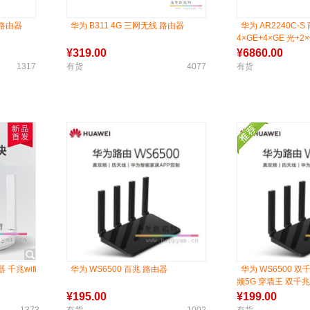
载路由器
华为 B311 4G 三网无线 路由器
华为 AR2240C
4×GE+4×GE 光+2×
¥
319.00
¥
6860.00
1317
有货
4077
有货
 千兆wifi
华为 WS6500 百兆 路由器
华为 WS6500 
频5G 穿墙王 双千兆W
¥
195.00
¥
199.00