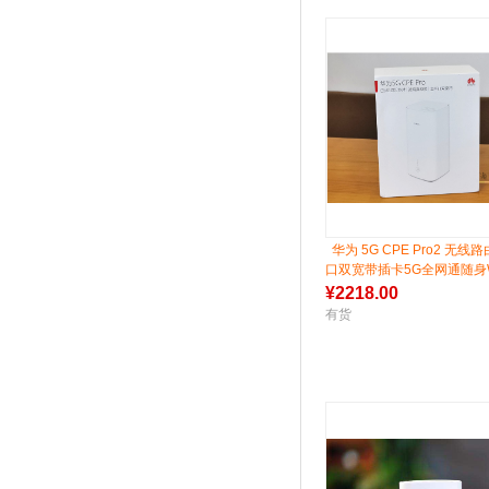
华为 5G CPE Pro2 无
口双宽带插卡5G全网通随身W
¥
2218.00
有货