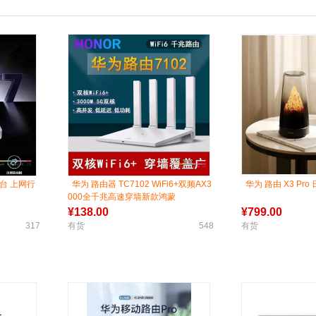
 台 上网行
华为 路由器 TC7102 WiFi6+双频AX3
华为 路由 X3 Pr
000全千兆高速穿墙新款鸿蒙
¥
138.00
¥
799.00
317
有货
548
有货