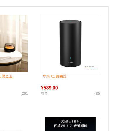
o 日照金山
华为 X1 路由器
¥
589.00
201
有货
485