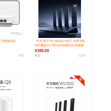
4G 无线路由器
华为 BE3 Pro 路由器 WiFi7 全屋无线
WiFi覆盖大户型mesh组网光纤双频路
由器家用高速千兆穿墙王
¥
399.00
615
有货
1273