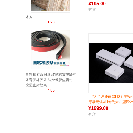
¥
195.00
有货
木方
1.20
自粘橡胶条扁条 玻璃减震垫缓冲
条背胶橡胶条 防滑橡胶垫密封
橡塑密封胶条
4.50
华为全屋路由器H6全屋Wi-F
穿墙无线wifi专为大户型设
插即用ap面板mesh组网
¥
1999.00
有货