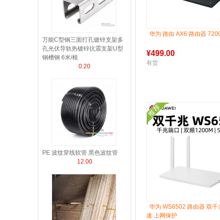
华为 路由 AX6 路由器 720
万能C型钢三面打孔镀锌支架多
孔光伏导轨热镀锌抗震支架U型
¥
499.00
钢槽钢 6米/根
有货
0.20
PE 波纹穿线软管 黑色波纹管
12.00
华为 WS6502 路由器 双
速 上网保护