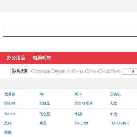
办公用品
电脑耗材
更新时间↓
更新时间↑
价格↓
价格↑
推荐
特价
宽带猫
AP
网卡
交换机
防火墙
配线架
光纤收发器
天线
D-Link
飞鱼星
华硕
华为
思科
水星
TP-LINK
TOTO-LINK
荣耀