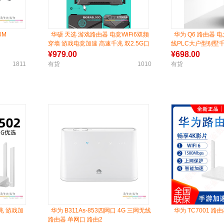
0M
华硕 天选 游戏路由器 电竞WiFi6双频
华为 Q6 路由器
穿墙 游戏电竞加速 高速千兆 双2.5G口
线PLC大户型别墅千
疾速6000M
¥
979.00
¥
698.00
1811
有货
1010
有货
千兆 游戏加
华为 B311As-853四网口 4G 三网无线
华为 TC7001 路
路由器 单网口 路由2