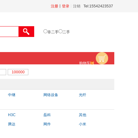
注册
丨
登录
丨
注销
Tel:15542423537
非二手
二手
购物车
中继
网络设备
光纤
H3C
磊科
其他
腾达
网件
小米