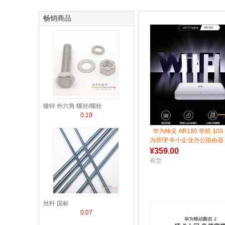
畅销商品
镀锌 外六角 螺丝/螺栓
0.10
华为坤灵 AR180 带机 100
为管理 中小企业办公路由器
¥
359.00
有货
丝杆 国标
0.07