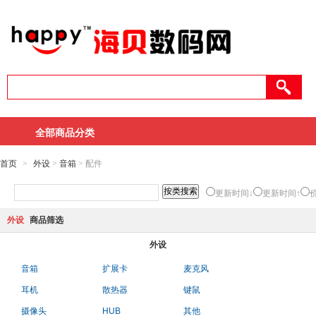
全部商品分类
首页
>
外设
>
音箱
> 配件
更新时间↓
更新时间↑
外设
商品筛选
外设
音箱
扩展卡
麦克风
耳机
散热器
键鼠
摄像头
HUB
其他