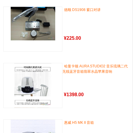
德顺 DS1908 窗口对讲
¥
225.00
哈曼卡顿 AURA STUDIO2 音乐琉璃二代
无线蓝牙音箱翡翠水晶苹果音响
¥
1398.00
惠威 H5 MK II 音箱