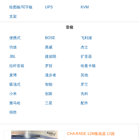
绘图板/写字板
UPS
KVM
支架
音箱
便携式
BOSE
飞利浦
功放
惠威
杰士
JBL
捷波朗
扩音器
拉杆音箱
罗技
哈曼卡顿
麦博
漫步者
其他
吸顶式
智能
罗兰
小米
创新
先科
雅马哈
三星
配件
得胜
CHA RADE 12M集线器 12路