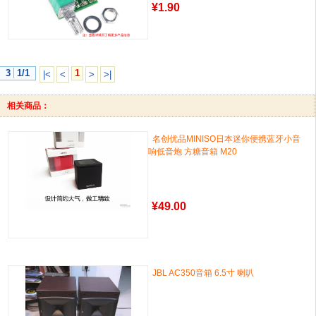
¥
1.90
3
1/1
1
|<
<
>
>|
相关商品：
名创优品MINISO日本迷你便携蓝牙小音
响低音炮 方糖音箱 M20
¥
49.00
JBL AC350音箱 6.5寸 喇叭