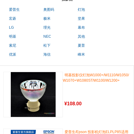
爱普生
奥图码
灯泡
宏碁
极米
坚果
LG
理光
幕布
明基
NEC
其他
索尼
松下
夏普
优派
海信
峰米
明基投影仪灯泡W1000+/W1110/W1050/
W1070+W1080ST/W1100/W1200+
¥
108.00
爱普生/Epson 投影机灯泡ELPLP85适用