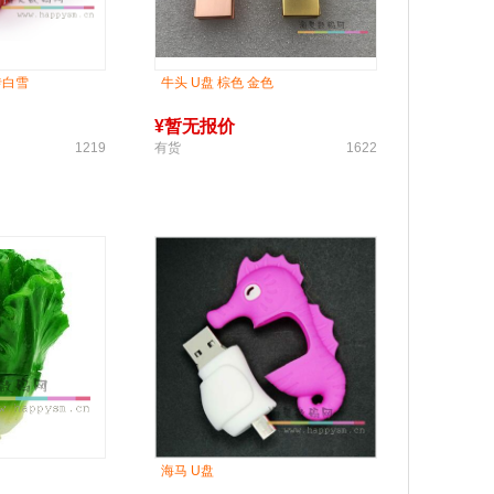
砖白雪
牛头 U盘 棕色 金色
¥
暂无报价
1219
有货
1622
海马 U盘