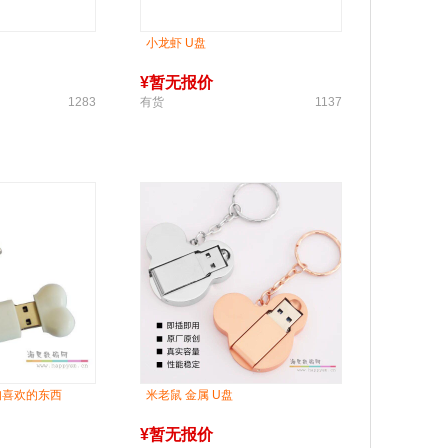
小龙虾 U盘
¥
暂无报价
1283
有货
1137
小狗喜欢的东西
米老鼠 金属 U盘
¥
暂无报价