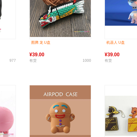
图腾 龙 U盘
机器人 U盘
¥
39.00
¥
39.00
977
有货
1000
有货