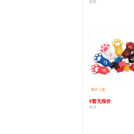
有货
猫爪 U盘
¥
暂无报价
有货