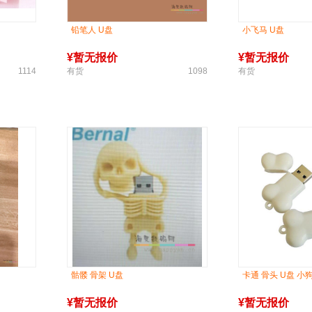
铅笔人 U盘
小飞马 U盘
¥
暂无报价
¥
暂无报价
1114
有货
1098
有货
骷髅 骨架 U盘
卡通 骨头 U盘 
¥
暂无报价
¥
暂无报价