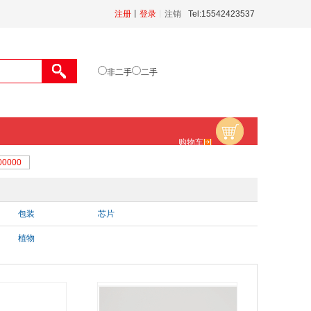
注册
丨
登录
丨
注销
Tel:15542423537
非二手
二手
购物车
包装
芯片
植物