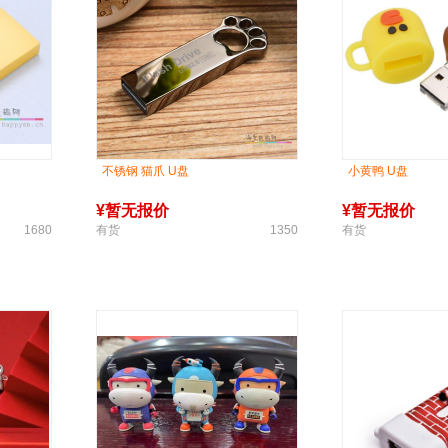
不锈钢 猫爪 U盘
小黄鸭 U盘
¥
暂无报价
¥
暂无报价
1680
有货
1350
有货