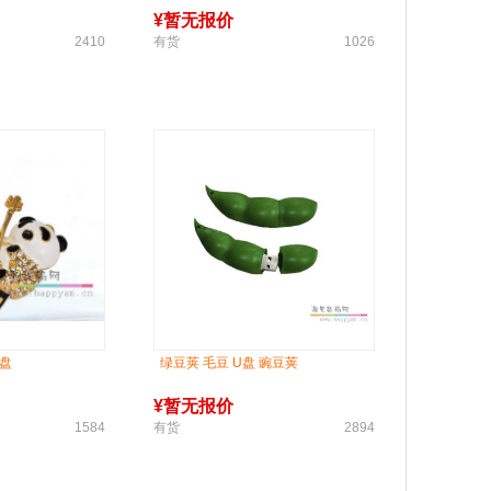
¥
暂无报价
2410
有货
1026
U盘
绿豆荚 毛豆 U盘 豌豆荚
¥
暂无报价
1584
有货
2894