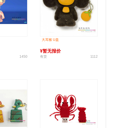
大耳猴 U盘
¥
暂无报价
1450
有货
1112