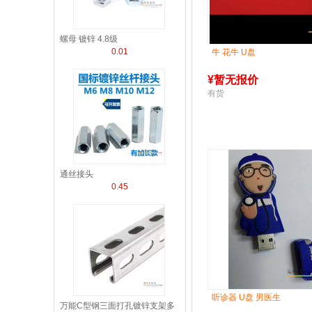
螺母 镀锌 4.8级
0.01
牛 花牛 U盘
¥
暂无报价
有货
通丝接头
0.45
听诊器 U盘 男医生
万能C型钢三面打孔镀锌支架多