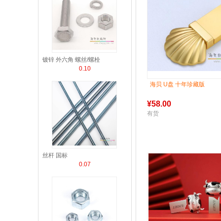
镀锌 外六角 螺丝/螺栓
0.10
海贝 U盘 十年珍藏版
¥
58.00
有货
丝杆 国标
0.07