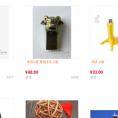
兽首U盘 青铜羊头 U盘
鸡爪 U盘
¥
48.00
¥
33.00
2477
有货
1448
有货