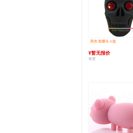
黑色 骷髅头 U盘
¥
暂无报价
有货