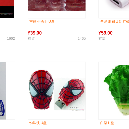
吉祥 牛勇士 U盘
圣诞 烟囱 U盘 红
¥
39.00
¥
59.00
1602
有货
1465
有货
蜘蛛侠 U盘
白菜 U盘