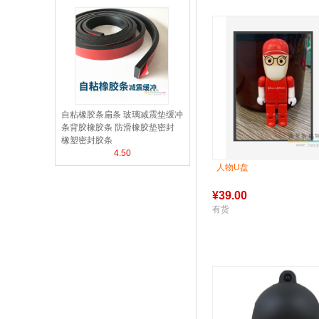
自粘橡胶条扁条 玻璃减震垫缓冲
条背胶橡胶条 防滑橡胶垫密封
橡塑密封胶条
4.50
人物U盘
¥
39.00
有货