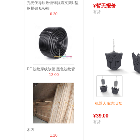
孔光伏导轨热镀锌抗震支架U型
¥
暂无报价
钢槽钢 6米/根
有货
0.20
PE 波纹穿线软管 黑色波纹管
12.00
机器人 标志 U盘
¥
39.00
有货
木方
1.20