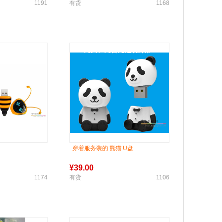
1191
有货
1168
穿着服务装的 熊猫 U盘
¥
39.00
1174
有货
1106