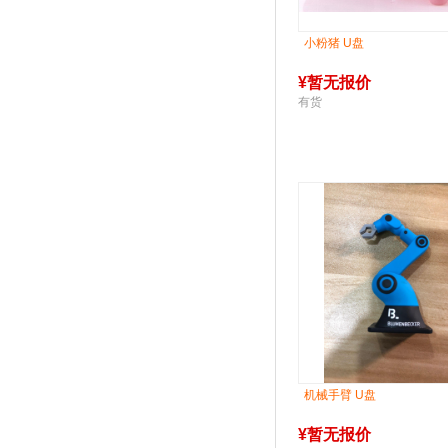
小粉猪 U盘
¥
暂无报价
有货
机械手臂 U盘
¥
暂无报价