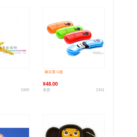
豌豆荚 U盘
¥
48.00
1005
有货
2341