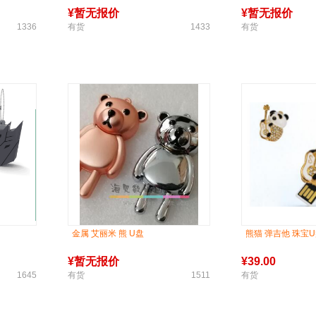
¥
暂无报价
¥
暂无报价
1336
有货
1433
有货
金属 艾丽米 熊 U盘
熊猫 弹吉他 珠宝
¥
暂无报价
¥
39.00
1645
有货
1511
有货