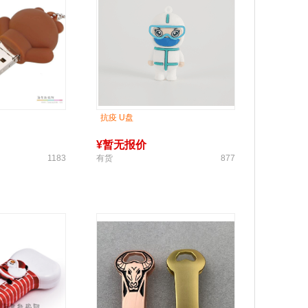
抗疫 U盘
¥
暂无报价
1183
有货
877