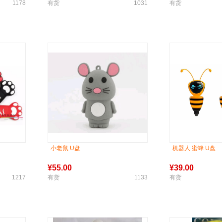
1178
有货
1031
有货
小老鼠 U盘
机器人 蜜蜂 U盘
¥
55.00
¥
39.00
1217
有货
1133
有货